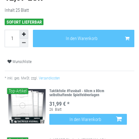
Inhalt
25
Blatt
SOFORT LIEFERBAR
In den Warenkorb
Wunschliste
* inkl. ges. MwSt. zzgl.
Versandkosten
Top-Artikel
Taktikfolie #Fussball - 60cm x 80cm
selbsthaftende Spielfeldvorlagen
31,99 € *
26
Blatt
In den Warenkorb