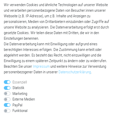
Wir verwenden Cookies und ähnliche Technologien auf unserer Website
In den Warenkorb
und verarbeiten personenbezogene Daten von Besucher:innen unserer
*
inkl. ges. MwSt.
zzgl.
Versandkosten
Webseite (z.B. IP-Adresse), um z.B. Inhalte und Anzeigen zu
personalisieren, Medien von Drittanbietern einzubinden oder Zugriffe auf
unsere Website zu analysieren. Die Datenverarbeitung erfolgt erst durch
gesetzte Cookies. Wir teilen diese Daten mit Dritten, die wir in den
Einstellungen benennen.
Die Datenverarbeitung kann mit Einwilligung oder aufgrund eines
SHOP
berechtigten Interesses erfolgen. Die Zustimmung kann erteilt oder
abgelehnt werden. Es besteht das Recht, nicht einzuwilligen und die
Mein Konto
Einwilligung zu einem späteren Zeitpunkt zu ändern oder zu widerrufen.
Versandkosten
Beachten Sie unser
Impressum
und weitere Hinweise zur Verwendung
Datenschutzerklärung
personenbezogener Daten in unserer
Daten­schutz­erklärung
.
AGB
Impressum
Essenziell
Statistik
SERVICE
Marketing
Externe Medien
Widerrufsrecht
PayPal
Widerrufsformular
Funktional
Kontakt