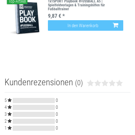
Top-Artikel
1x1SPORT Playbook #FUSSBALL A5 |
Spielfeldvorlagen & Trainingshilfen für
Fußballtrainer
9,87 € *
In den Warenkorb
Kundenrezensionen
(0)
5
0
4
0
3
0
2
0
1
0