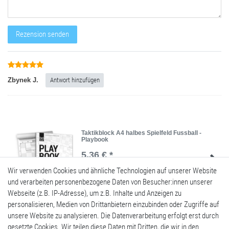
Rezensionstext
Rezension senden
Zbynek J.
Antwort hinzufügen
Taktikblock A4 halbes Spielfeld Fussball -
Playbook
5,36 € *
Wir verwenden Cookies und ähnliche Technologien auf unserer Website
In den Warenkorb
und verarbeiten personenbezogene Daten von Besucher:innen unserer
*
inkl. ges. MwSt.
zzgl.
Versandkosten
Webseite (z.B. IP-Adresse), um z.B. Inhalte und Anzeigen zu
personalisieren, Medien von Drittanbietern einzubinden oder Zugriffe auf
unsere Website zu analysieren. Die Datenverarbeitung erfolgt erst durch
gesetzte Cookies. Wir teilen diese Daten mit Dritten, die wir in den