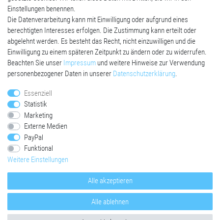
Einstellungen benennen.
Die Datenverarbeitung kann mit Einwilligung oder aufgrund eines
SHOP
berechtigten Interesses erfolgen. Die Zustimmung kann erteilt oder
abgelehnt werden. Es besteht das Recht, nicht einzuwilligen und die
Mein Konto
Einwilligung zu einem späteren Zeitpunkt zu ändern oder zu widerrufen.
Versandkosten
Beachten Sie unser
Impressum
und weitere Hinweise zur Verwendung
Datenschutzerklärung
personenbezogener Daten in unserer
Daten­schutz­erklärung
.
AGB
Impressum
Essenziell
Statistik
SERVICE
Marketing
Externe Medien
Widerrufsrecht
PayPal
Widerrufsformular
Funktional
Kontakt
Weitere Einstellungen
Alle akzeptieren
Alle ablehnen
© Copyright 2026 | Alle Rechte vorbehalten.