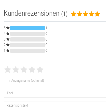
Kundenrezensionen
(1)
5
1
4
0
3
0
2
0
1
0
Bewertungssterne
1
2
3
4
5
von
von
von
von
von
5
5
5
5
5
Ihr
Platzhalter
Anzeigename
Bewertungssternen
Bewertungssternen
Bewertungssternen
Bewertungssternen
Bewertungssternen
(optional)
Titel